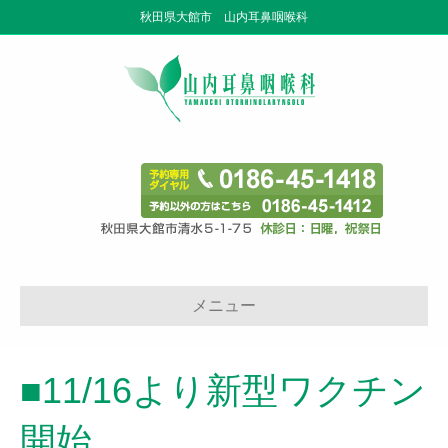
秋田県大館市 山内耳鼻咽喉科
メニュー
■11/16より新型ワクチン
開始