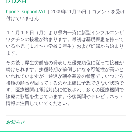
hpone_support2A1
|
2009年11月15日
|
コメントを受け
付けていません
１１月１６日（月）より県内一斉に新型インフルエンザ
ワクチンの接種が始まります。最初は基礎疾患を持って
いる小児（１才〜小学校３年生）および妊婦から始まり
ます。
その後，厚生労働省の発表した優先順位に従って接種が
続けられます。接種時期が前倒しになる可能性が高いと
いわれていますが，通達が朝令暮改の状態で，いつごろ
接種の順番が回ってくるのか正確に予想できない状態で
す。医療機関は電話対応に忙殺され，多くの医療機関で
診療に影響を生じています。今後新聞やテレビ，ネット
情報に注目していてください。
お知らせ