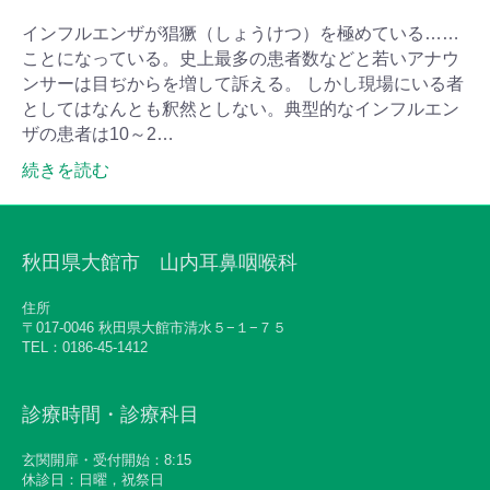
インフルエンザが猖獗（しょうけつ）を極めている……
ことになっている。史上最多の患者数などと若いアナウ
ンサーは目ぢからを増して訴える。 しかし現場にいる者
としてはなんとも釈然としない。典型的なインフルエン
ザの患者は10～2…
続きを読む
秋田県大館市 山内耳鼻咽喉科
住所
〒017-0046 秋田県大館市清水５−１−７５
TEL：0186-45-1412
診療時間・診療科目
玄関開扉・受付開始：8:15
休診日：日曜，祝祭日