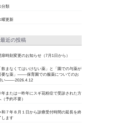
未分類
水曜更新
最近の投稿
開扉時刻変更のお知らせ（7月1日から）
「飲まなくてはいけない薬」と「園での与薬が
必要な薬」——-保育園での服薬についてのお
い——-2026.4.12
昨年または一昨年にスギ花粉症で受診された方
へ（予約不要）
令和７年８月１日から診療受付時間の延長を終
了します