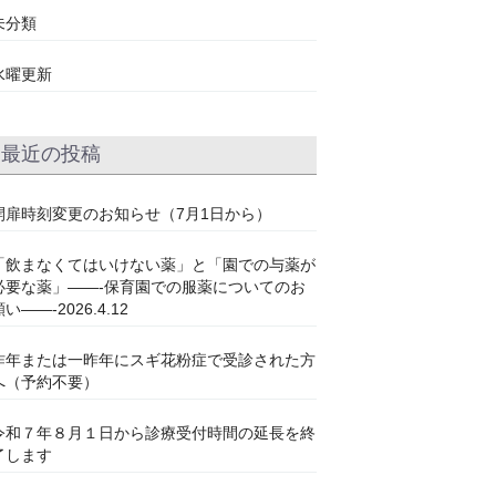
未分類
水曜更新
最近の投稿
開扉時刻変更のお知らせ（7月1日から）
「飲まなくてはいけない薬」と「園での与薬が
必要な薬」——-保育園での服薬についてのお
い——-2026.4.12
昨年または一昨年にスギ花粉症で受診された方
へ（予約不要）
令和７年８月１日から診療受付時間の延長を終
了します