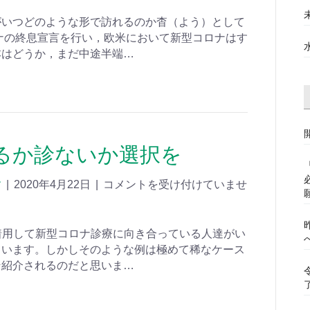
がいつどのような形で訪れるのか杳（よう）として
ナの終息宣言を行い，欧米において新型コロナはす
本はどうか，まだ中途半端…
るか診ないか選択を
す
|
2020年4月22日
|
コメントを受け付けていませ
願
着用して新型コロナ診療に向き合っている人達がい
ています。しかしそのような例は極めて稀なケース
そ紹介されるのだと思いま…