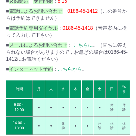
■
玄関開扉
・
受付開始
：
8:15
■
電話によるお問い合わせ
：
0186-45-1412
（この番号か
らは予約はできません）
■
電話予約専用ダイヤル
：
0186-45-1418
（音声案内に従
って入力して下さい）
■
メールによるお問い合わせ
：
こちらに
。（直ちに答え
られない場合がありますので，お急ぎの場合は0186-45-
1412にお電話ください）
■
インターネット予約
：
こちらから
。
祝
時間
月
火
水
木
金
土
日
祭
9:00～
休
休
●
●
●
●
●
●
12:00
診
診
14:00～
休
休
休
休
●
●
●
●
18:00
診
診
診
診