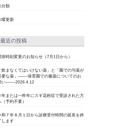
未分類
水曜更新
最近の投稿
開扉時刻変更のお知らせ（7月1日から）
「飲まなくてはいけない薬」と「園での与薬が
必要な薬」——-保育園での服薬についてのお
い——-2026.4.12
昨年または一昨年にスギ花粉症で受診された方
へ（予約不要）
令和７年８月１日から診療受付時間の延長を終
了します