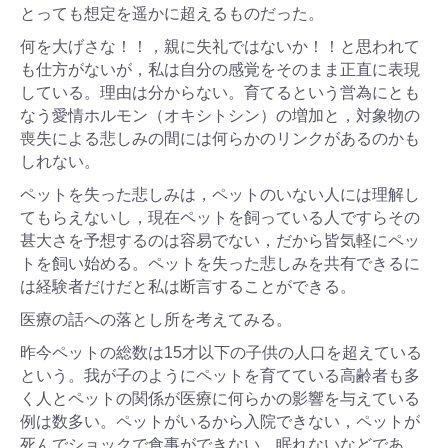
とっても想定を遥かに超えるものだった。
何を大げさな！！，親に失礼ではないか！！と思われて
も仕方がないが，私は自分の感覚をそのまま正直に表現
している。理由は分からない。育てるという営為にとも
なう愛情ホルモン（オキシトシン）の増加と，対象物の
喪失による悲しみの間には何らかのリンクがあるのかも
しれない。
ペットを失った悲しみは，ペットのいない人には理解し
てもらえないし，現在ペットを飼っている人ですらその
甚大さを予想するのは容易でない，だから皆気軽にペッ
トを飼い始める。ペットを失った悲しみを共有できるに
は経験者だけだと私は断言することができる。
医療の話への落とし所を考えてみる。
昨今ペットの総数は15才以下の子供の人口を超えている
という。我が子のようにペットを育てている高齢者も多
く人とペットの関係が医療に何らかの影響を与えている
例は数多い。ペットがいるから入院できない，ペットが
死んでショックで食事ができない，眠れないなどであ