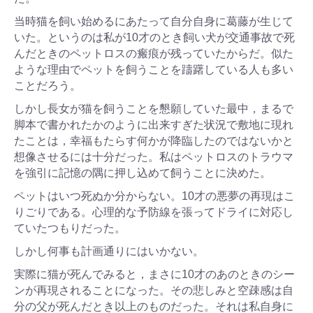
当時猫を飼い始めるにあたって自分自身に葛藤が生じて
いた。というのは私が10才のとき飼い犬が交通事故で死
んだときのペットロスの瘢痕が残っていたからだ。似た
ような理由でペットを飼うことを躊躇している人も多い
ことだろう。
しかし長女が猫を飼うことを懇願していた最中，まるで
脚本で書かれたかのように出来すぎた状況で敷地に現れ
たことは，幸福もたらす何かが降臨したのではないかと
想像させるには十分だった。私はペットロスのトラウマ
を強引に記憶の隅に押し込めて飼うことに決めた。
ペットはいつ死ぬか分からない。10才の悪夢の再現はこ
りごりである。心理的な予防線を張ってドライに対応し
ていたつもりだった。
しかし何事も計画通りにはいかない。
実際に猫が死んでみると，まさに10才のあのときのシー
ンが再現されることになった。その悲しみと空疎感は自
分の父が死んだとき以上のものだった。それは私自身に