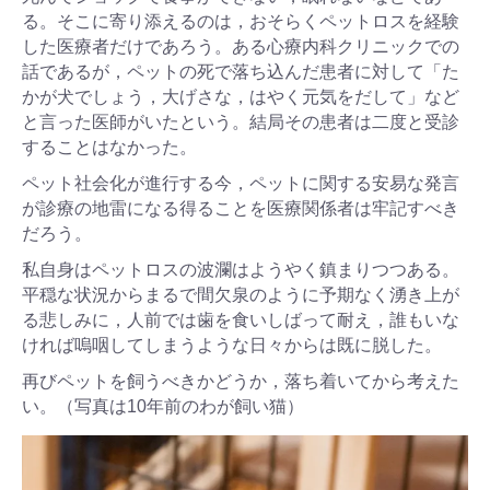
る。そこに寄り添えるのは，おそらくペットロスを経験
した医療者だけであろう。ある心療内科クリニックでの
話であるが，ペットの死で落ち込んだ患者に対して「た
かが犬でしょう，大げさな，はやく元気をだして」など
と言った医師がいたという。結局その患者は二度と受診
することはなかった。
ペット社会化が進行する今，ペットに関する安易な発言
が診療の地雷になる得ることを医療関係者は牢記すべき
だろう。
私自身はペットロスの波瀾はようやく鎮まりつつある。
平穏な状況からまるで間欠泉のように予期なく湧き上が
る悲しみに，人前では歯を食いしばって耐え，誰もいな
ければ嗚咽してしまうような日々からは既に脱した。
再びペットを飼うべきかどうか，落ち着いてから考えた
い。（写真は10年前のわが飼い猫）