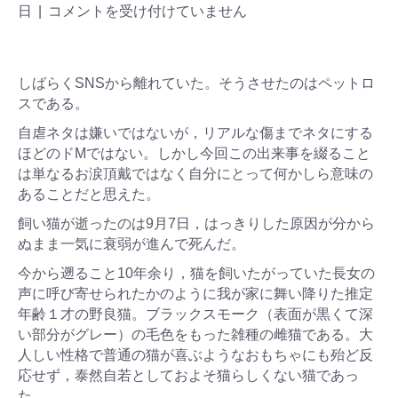
日
|
コメントを受け付けていません
しばらくSNSから離れていた。そうさせたのはペットロ
スである。
自虐ネタは嫌いではないが，リアルな傷までネタにする
ほどのドMではない。しかし今回この出来事を綴ること
は単なるお涙頂戴ではなく自分にとって何かしら意味の
あることだと思えた。
飼い猫が逝ったのは9月7日，はっきりした原因が分から
ぬまま一気に衰弱が進んで死んだ。
今から遡ること10年余り，猫を飼いたがっていた長女の
声に呼び寄せられたかのように我が家に舞い降りた推定
年齢１才の野良猫。ブラックスモーク（表面が黒くて深
い部分がグレー）の毛色をもった雑種の雌猫である。大
人しい性格で普通の猫が喜ぶようなおもちゃにも殆ど反
応せず，泰然自若としておよそ猫らしくない猫であっ
た。