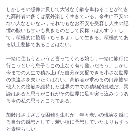
しかしその想像に反して大過なく齢を重ねることができ
た高齢者の多くは案外楽しく生きている。余生に不安の
ない人などいない，それでもなお不安を受容し人生の記
憶の酸いも甘いも良きものとして反芻（はんすう）し
て，積極的に蟄居（ちっきょ）して生きる。積極的であ
る以上悲惨であることはない。
一緒に住もうというと言ってくれる娘も，一緒に旅行に
行こうという息子もこの上なく有り難いだろう。しかし
今までの人生で積み上げた自分が支配できる小さな世界
の快適さを失いたくはない。高齢者が求めるのは家族や
他人との接触を維持した世界の中での積極的孤独だ。異
論はあると思うがこれがその世界に足を突っ込みつつあ
る今の私の思うところである。
加齢はさまざまな困難を生むが，年々老いの現実を感じ
る自分の感想として，若い頃に予想していたよりもずっ
と素晴らしい。