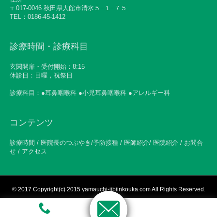
〒017-0046 秋田県大館市清水５−１−７５
TEL：0186-45-1412
診療時間・診療科目
玄関開扉・受付開始：8:15
休診日：日曜，祝祭日
診療科目：●耳鼻咽喉科 ●小児耳鼻咽喉科 ●アレルギー科
コンテンツ
診療時間 / 医院長のつぶやき/予防接種 / 医師紹介/ 医院紹介 / お問合
せ / アクセス
© 2017
Copyright(c) 2015 yamauchi-jibiinkouka.com All Rights Reserved.
ホームページ制作サービス「HPone」