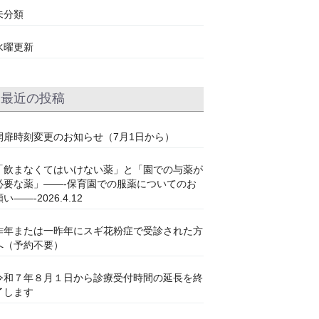
未分類
水曜更新
最近の投稿
開扉時刻変更のお知らせ（7月1日から）
「飲まなくてはいけない薬」と「園での与薬が
必要な薬」——-保育園での服薬についてのお
い——-2026.4.12
昨年または一昨年にスギ花粉症で受診された方
へ（予約不要）
令和７年８月１日から診療受付時間の延長を終
了します